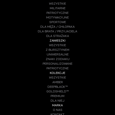
WSZYSTKIE
MILITARNE
PATRIOTYCZNE
MOTYWACYJNE
SPORTOWE
DLA MĘŻA / CHŁOPAKA
DLA BRATA / PRZYJACIELA
DLA STRAŻAKA
ZAWIESZKI
WSZYSTKIE
Z BURSZTYNEM
UNIWERSALNE
ZNAKI ZODIAKU
PERSONALIZOWANE
PATRIOTYCZNE
KOLEKCJE
WSZYSTKIE
AMBER
DEEPBLACK™
GOLDSHIELD™
PREMIUM
DLA NIEJ
MARKA
O NAS
KONTAKT