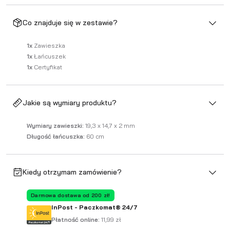
Co znajduje się w zestawie?
1x
Zawieszka
1x
Łańcuszek
1x
Certyfikat
Jakie są wymiary produktu?
Wymiary zawieszki:
19,3 x 14,7 x 2 mm
Długość łańcuszka:
60 cm
Kiedy otrzymam zamówienie?
Darmowa dostawa od 200 zł!
InPost - Paczkomat® 24/7
Płatność online:
11,99 zł