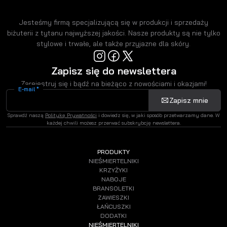
Jesteśmy firmą specjalizującą się w produkcji i sprzedaży
biżuterii z tytanu najwyższej jakości. Nasze produkty są nie tylko
stylowe i trwałe, ale także przyjazne dla skóry.
Zapisz się do newslettera
Zarejestruj się i bądź na bieżąco z nowościami i okazjami!
E-mail *
Zapisz mnie
Sprawdź naszą
Politykę Prywatności
i dowiedz się, w jaki sposób przetwarzamy dane. W
każdej chwili możesz przerwać subskrybcję newslettera.
PRODUKTY
NIEŚMIERTELNIKI
KRZYŻYKI
NABOJE
BRANSOLETKI
ZAWIESZKI
ŁAŃCUSZKI
DODATKI
NIEŚMIERTELNIKI