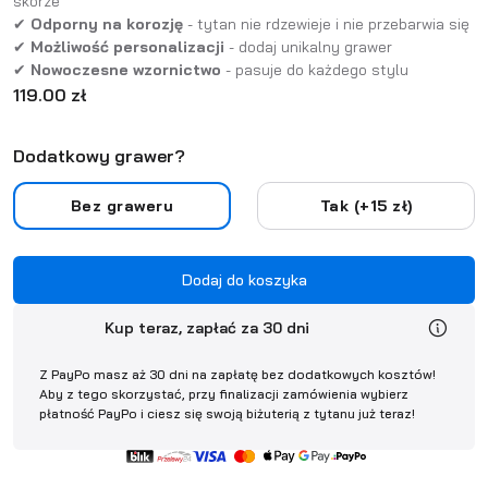
skórze
✔
Odporny na korozję
- tytan nie rdzewieje i nie przebarwia się
✔
Możliwość personalizacji
- dodaj unikalny grawer
✔
Nowoczesne wzornictwo
-
pasuje do każdego stylu
119.00 zł
Dodatkowy grawer?
Bez graweru
Tak (+15 zł)
Kup teraz, zapłać za 30 dni
Z PayPo masz aż 30 dni na zapłatę bez dodatkowych kosztów!
Aby z tego skorzystać, przy finalizacji zamówienia wybierz
płatność PayPo i ciesz się swoją biżuterią z tytanu już teraz!